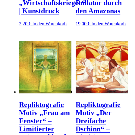
„Wirtschaftskrieger“
Rollator durch
| Kunstdruck
den Amazonas
2,20
€
In den Warenkorb
19,00
€
In den Warenkorb
Repliktografie
Repliktografie
Motiv „Frau am
Motiv „Der
Fenster“ –
Dreifache
Limitierter
Dschinn“ –