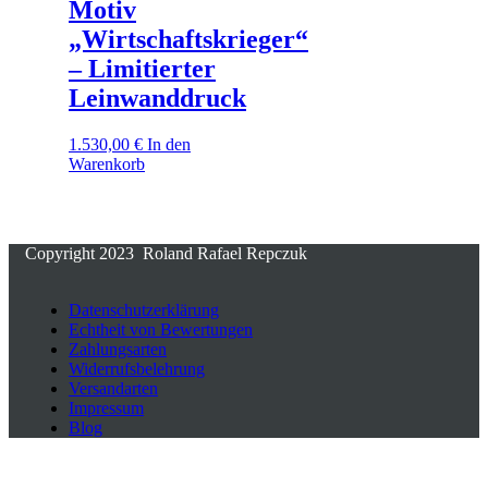
Motiv
„Wirtschaftskrieger“
– Limitierter
Leinwanddruck
1.530,00
€
In den
Warenkorb
Copyright 2023 Roland Rafael Repczuk
Datenschutzerklärung
Echtheit von Bewertungen
Zahlungsarten
Widerrufsbelehrung
Versandarten
Impressum
Blog