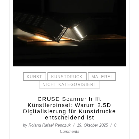
KUNST
KUNSTDRUCK
MALEREI
NICHT KATEGORISIERT
CRUSE Scanner trifft
Künstlerpinsel: Warum 2.5D
Digitalisierung für Kunstdrucke
entscheidend ist
by
Roland Rafael Repczuk
19. Oktober 2025
0
Comments