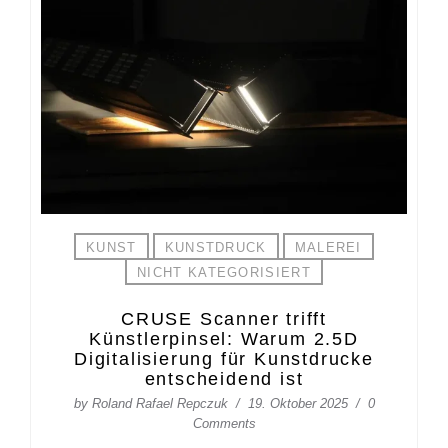
KUNST
KUNSTDRUCK
MALEREI
NICHT KATEGORISIERT
CRUSE Scanner trifft
Künstlerpinsel: Warum 2.5D
Digitalisierung für Kunstdrucke
entscheidend ist
by
Roland Rafael Repczuk
19. Oktober 2025
0
Comments