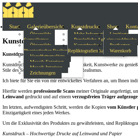
Start
Galerieübersicht
Kunstdrucke
Shop
Kont
Ölgemälde –
Mehr Informationen
Limitierte
Kunstdrucke – Hochwertige Drucke auf L
Surrealismus
Persönliche Anfrage
Leinwanddrucke
Ölgemälde –
Kunstdrucke /
Postkarten
Phantastischer Realismus
Repliktografien kaufen
Warenkorb
Kunstdruck – Hochwertige Drucke auf Leinwand und Papier
Vogelfutterpaläste
Mosaik Exterieur
Kunstdrucke sind eine großartige Möglichkeit, Kunstwerke zu genieß
Mosaik Interieur
Stile des Surrealismus und fantastischen Realismus.
Zeichnungen
Ich biete für Sie ein von mir entwickeltes Verfahren an, um Ihnen in
Hierfür werden
professionelle Scans
meiner Originale angefertigt, u
Leinwand
gedruckt und auf einem
verzugsfreien Träger aufgezoge
Im letzten, aufwendigsten Schritt, werden die Kopien
vom Künstler p
Einzigartigkeit eines jeden Werkes.
Um die Exklusivität des Produktes zu gewährleisten, sind Repliktogra
Kunstdruck – Hochwertige Drucke auf Leinwand und Papier