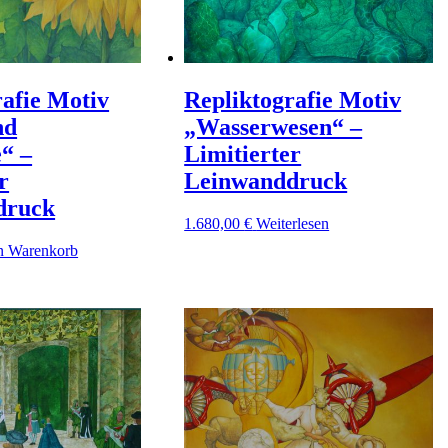
rafie Motiv
Repliktografie Motiv
nd
„Wasserwesen“ –
“ –
Limitierter
r
Leinwanddruck
druck
1.680,00
€
Weiterlesen
n Warenkorb