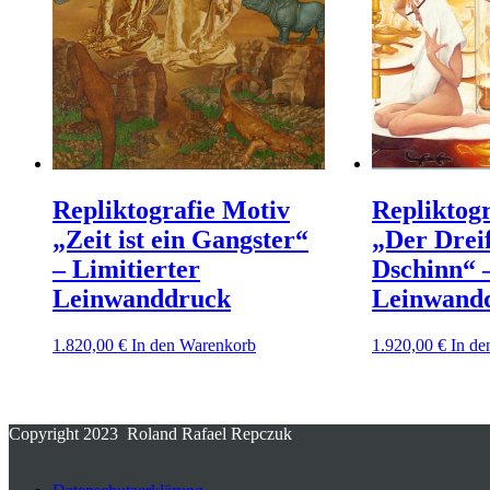
Repliktografie Motiv
Repliktog
„Zeit ist ein Gangster“
„Der Drei
– Limitierter
Dschinn“ –
Leinwanddruck
Leinwand
1.820,00
€
In den Warenkorb
1.920,00
€
In de
Copyright 2023 Roland Rafael Repczuk