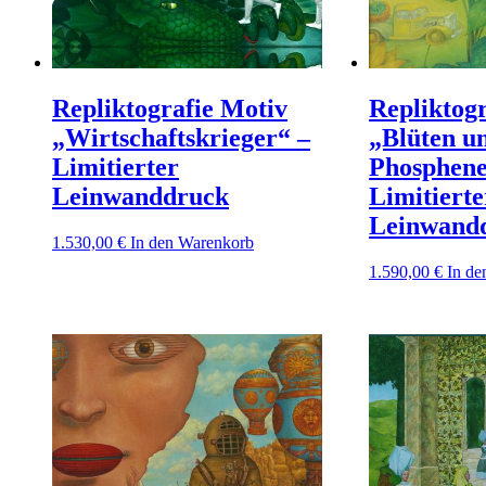
Repliktografie Motiv
Repliktog
„Wirtschaftskrieger“ –
„Blüten u
Limitierter
Phosphene
Leinwanddruck
Limitierte
Leinwand
1.530,00
€
In den Warenkorb
1.590,00
€
In de