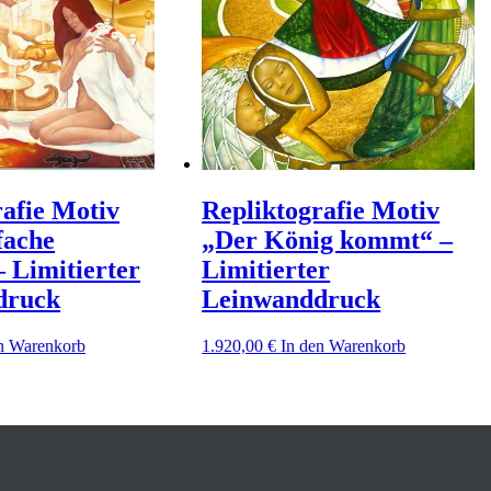
rafie Motiv
Repliktografie Motiv
fache
„Der König kommt“ –
 Limitierter
Limitierter
druck
Leinwanddruck
n Warenkorb
1.920,00
€
In den Warenkorb