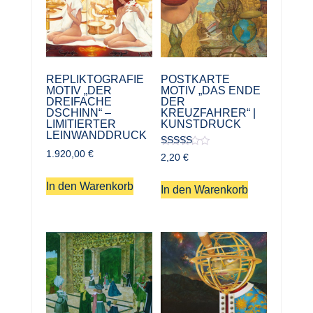
REPLIKTOGRAFIE
POSTKARTE
MOTIV „DER
MOTIV „DAS ENDE
DREIFACHE
DER
DSCHINN“ –
KREUZFAHRER“ |
LIMITIERTER
KUNSTDRUCK
LEINWANDDRUCK
1.920,00
€
Bewertet
2,20
€
mit
5.00
von 5
In den Warenkorb
In den Warenkorb