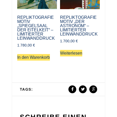
REPLIKTOGRAFIE
REPLIKTOGRAFIE
MOTIV
MOTIV „DER
„SPIEGELSAAL
ASTRONOM“ –
DER EITELKEIT“ –
LIMITIERTER
LIMITIERTER
LEINWANDDRUCK
LEINWANDDRUCK
1.700,00
€
1.780,00
€
Weiterlesen
In den Warenkorb
TAGS:
SCHREIBE EINEN