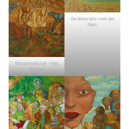
Die Wüste lehrt / leert den
Geist.
Zeit und heiße Luft – Fata
Morgana