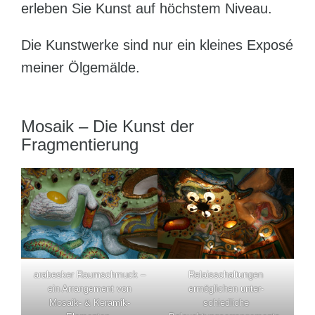
erleben Sie Kunst auf höchstem Niveau.
Die Kunstwerke sind nur ein kleines Exposé
meiner Ölgemälde.
Mosaik – Die Kunst der
Fragmentierung
arabesker Raumschmuck –
Relaisschaltungen
ein Arrangement von
ermöglichen unter-
Mosaik- & Keramik-
schiedliche